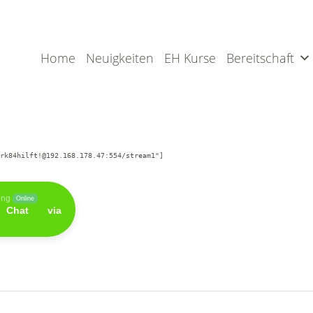
Home
Neuigkeiten
EH Kurse
Bereitschaft
rk84hilft!@192.168.178.47:554/stream1"]
ung
Online
 Chat via