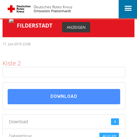
Deutsches Rotes Kreuz
Ortsverein Plattenhardt
BLUTSPENDETERMINE
FILDERSTADT
ANZEIGEN
17. Juni 2019 23:06
Kiste 2
DOWNLOAD
Download
8
Dateigrösse
46.62 KB