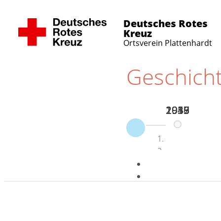
Deutsches Rotes
Kreuz
Ortsverein Plattenhardt
Geschicht
1933
1945
1959
2016
2017
Prev